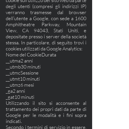
cookie sull’utilizzo del sito web da parte
degli utenti (compresi gli indirizzi IP)
verranno trasmesse dal browser
dell’utente a Google, con sede a 1600
Amphitheatre Parkway, Mountain
View, CA 94043, Stati Uniti, e
depositate presso i server della società
stessa. In particolare, di seguito trovi i
cookies utilizzati da Google Analytics:
Nome del CookieDurata
__utma2 anni
__utmb30 minuti
__utmcSessione
__utmt10 minuti
__utmz6 mesi
_ga2 anni
_gat10 minuti
Utilizzando il sito si acconsente al
trattamento dei propri dati da parte di
Google per le modalità e i fini sopra
indicati.
Secondo i termini di servizio in essere,