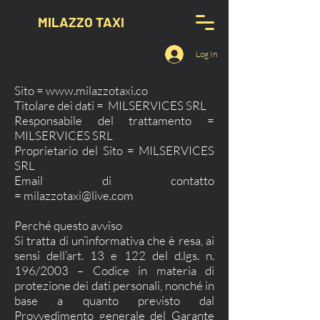
MILAZZO TAXI
Log In
Sito =
www.milazzotaxi.co
Titolare dei dati = MILSERVICES SRL
Responsabile del trattamento =
MILSERVICES SRL
Proprietario del Sito = MILSERVICES
SRL
Email di contatto
=
milazzotaxi@live.com
Perché questo avviso
Si tratta di un’informativa che è resa, ai
sensi dell’art. 13 e 122 del d.lgs. n.
196/2003 – Codice in materia di
protezione dei dati personali, nonché in
base a quanto previsto dal
Provvedimento generale del Garante