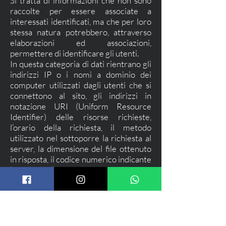
Si tratta di informazioni che non sono
raccolte per essere associate a
interessati identificati, ma che per loro
stessa natura potrebbero, attraverso
elaborazioni ed associazioni,
permettere di identificare gli utenti.
In questa categoria di dati rientrano gli
indirizzi IP o i nomi a dominio dei
computer utilizzati dagli utenti che si
connettono al sito, gli indirizzi in
notazione URI (Uniform Resource
Identifier) delle risorse richieste,
l’orario della richiesta, il metodo
utilizzato nel sottoporre la richiesta al
server, la dimensione del file ottenuto
in risposta, il codice numerico indicante
lo stato della risposta data dal server
(buon fine, errore, ecc.) ed altri
parametri relativi al sistema operativo
e all’ambiente informatico dell’utente. Il
conferimento dei dati è obbligatorio.
Tali dati sono conservati per sei mesi,