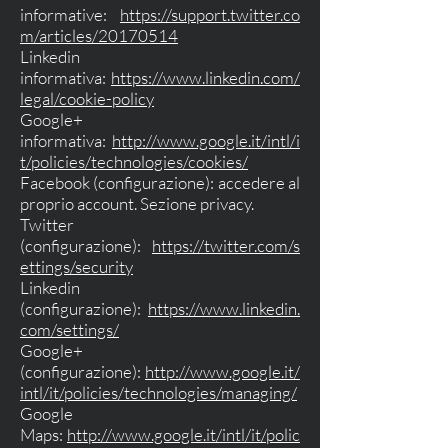
informative:
https://support.twitter.co
m/articles/20170514
Linkedin
informativa:
https://www.linkedin.com/
legal/cookie-policy
Google+
informativa:
http://www.google.it/intl/i
t/policies/technologies/cookies/
Facebook (configurazione): accedere al
proprio account. Sezione privacy.
Twitter
(configurazione):
https://twitter.com/s
ettings/security
Linkedin
(configurazione):
https://www.linkedin.
com/settings/
Google+
(configurazione):
http://www.google.it/
intl/it/policies/technologies/managing/
Google
Maps:
http://www.google.it/intl/it/polic