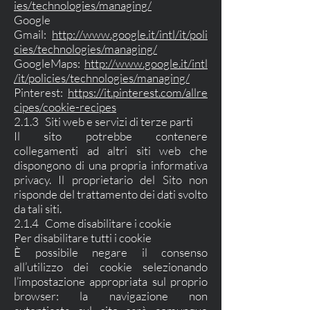
ies/technologies/managing/
Google
Gmail:
http://www.google.it/intl/it/poli
cies/technologies/managing/
GoogleMaps:
http://www.google.it/intl
/it/policies/technologies/managing/
Pinterest:
https://it.pinterest.com/allre
cipes/cookie-recipes
2.1.3 Siti web e servizi di terze parti
Il sito potrebbe contenere
collegamenti ad altri siti web che
dispongono di una propria informativa
privacy. Il proprietario del Sito non
risponde del trattamento dei dati svolto
da tali siti.
2.1.4 Come disabilitare i cookie
Per disabilitare tutti i cookie
È possibile negare il consenso
all’utilizzo dei cookie selezionando
l’impostazione appropriata sul proprio
browser: la navigazione non