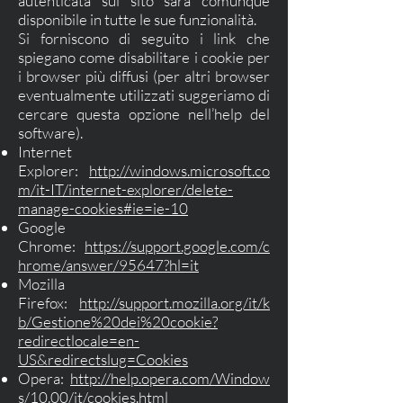
autenticata sul sito sarà comunque
disponibile in tutte le sue funzionalità.
Si forniscono di seguito i link che
spiegano come disabilitare i cookie per
i browser più diffusi (per altri browser
eventualmente utilizzati suggeriamo di
cercare questa opzione nell’help del
software).
Internet
Explorer:
http://windows.microsoft.co
m/it-IT/internet-explorer/delete-
manage-cookies#ie=ie-10
Google
Chrome:
https://support.google.com/c
hrome/answer/95647?hl=it
Mozilla
Firefox:
http://support.mozilla.org/it/k
b/Gestione%20dei%20cookie?
redirectlocale=en-
US&redirectslug=Cookies
Opera:
http://help.opera.com/Window
s/10.00/it/cookies.html